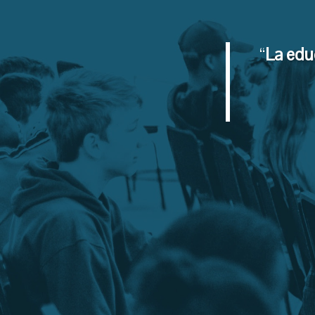
“
La edu